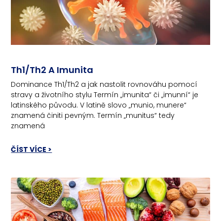
Th1/Th2 A Imunita
Dominance Th1/Th2 a jak nastolit rovnováhu pomocí
stravy a životního stylu Termín „imunita“ či „imunní“ je
latinského původu. V latině slovo „munio, munere“
znamená činiti pevným. Termín „munitus“ tedy
znamená
ČÍST VÍCE >