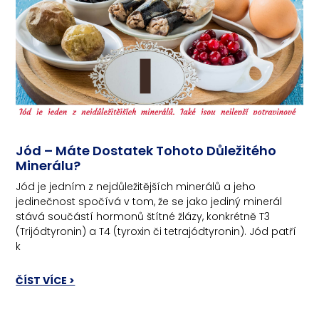
Jód – Máte Dostatek Tohoto Důležitého
Minerálu?
Jód je jedním z nejdůležitějších minerálů a jeho
jedinečnost spočívá v tom, že se jako jediný minerál
stává součástí hormonů štítné žlázy, konkrétně T3
(Trijódtyronin) a T4 (tyroxin či tetrajódtyronin). Jód patří
k
ČÍST VÍCE >