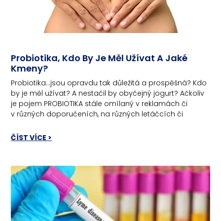
Probiotika, Kdo By Je Měl Užívat A Jaké
Kmeny?
Probiotika…jsou opravdu tak důležitá a prospěšná? Kdo
by je měl užívat? A nestačil by obyčejný jogurt? Ačkoliv
je pojem PROBIOTIKA stále omílaný v reklamách či
v různých doporučeních, na různých letáčcích či
ČÍST VÍCE >