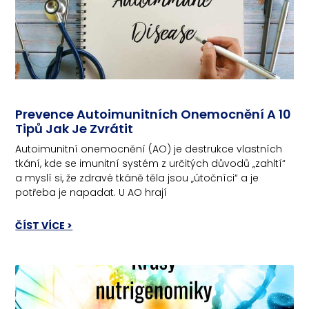
Prevence Autoimunitních Onemocnění A 10
Tipů Jak Je Zvrátit
Autoimunitní onemocnění (AO) je destrukce vlastních
tkání, kde se imunitní systém z určitých důvodů „zahltí“
a myslí si, že zdravé tkáně těla jsou „útočníci“ a je
potřeba je napadat. U AO hrají
ČÍST VÍCE >