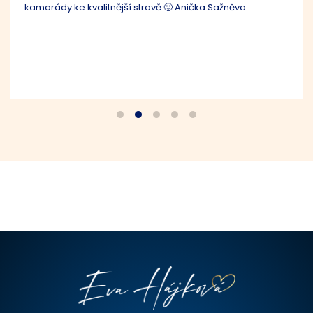
propustnost střev. Eva mi na základě tohoto navrhla
speciální jídelníček, který jsem dodržovala, vše mi
perfektně vysvětlila a vždy byla ochotna odpovídat na mé
dotazy. Můj zdravotní stav se velmi rychle změnil a zlepšil,
začala jsem fungovat jinak a bylo mi celkově skvěle.