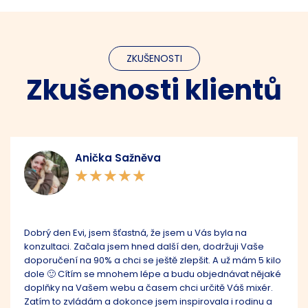
ZKUŠENOSTI
Zkušenosti klientů
Lucie Ouřeníková
★
★
★
★
★
Evu Hájkovou jsem potkala, lépe řečeno vyhledala, na
doporučení jiných v Austrálii. Měla jsem již delší dobu,
několik let, výrazné zažívací potíže, které se právě v
Austrálii zhoršily. Domluvily jsme se tedy na celkové
analýze zdravotního stavu, což je jedna z typu konzultací,
které nabízí. Bylo mi řečeno, že mám zvýšenou