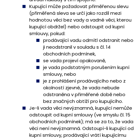
Kupující může požadovat přiměřenou slevu
(přiměřená sleva se určí jako rozdíl mezi
hodnotou věci bez vady a vadné věci, kterou
kupující obdržel) nebo odstoupit od kupní
smlouvy, pokud:
prodávající vadu odmítl odstranit nebo
ji neodstranil v souladu s čl. 14
obchodních podmínek,
se vada projeví opakovaně,
je vada podstatným porušením kupní
smlouvy, nebo
je z prohlášení prodávajícího nebo z
okolností zjevné, že vada nebude
odstraněna v přiměřené době nebo
bez značných obtíží pro kupujícího.
Je-li vada věci nevýznamná, kupující nemůže
odstoupit od kupní smlouvy (ve smyslu čl. 15
obchodních podmínek); má se za to, že vada
věci není nevýznamná. Odstoupí-li kupující od
kupní smlouvy, prodávající vrátí kupujícímu