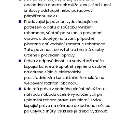
obchodních podmínek může kupující od kupní
smlouvy odstoupit nebo požadovat
přiměřenou slevu.
Prodávající je povinen vydat kupujícímu
potvrzení o datu a způsobu vyřízení
reklamace, včetně potvrzení o provedení
opravy, a době jejího trvání, případně
písemné odůvodnění zamítnutí reklamace.
Tato povinnost se vztahuje i na jiné osoby
určené k provedení opravy.
Práva z odpovědnosti za vady zboží může
kupující konkrétně uplatnit zejména osobně
na adrese sídla či elektronicky
prostřednictvím kontaktního formuláře na
webovém rozhraní obchodu.
Kdo má právo z vadného plnění, náleží mu i
náhrada nákladů účelně vynaložených při
uplatnění tohoto práva. Neuplatní-li však
kupující právo na náhradu do jednoho měsíce
po uplynutí lhůty, ve které je třeba vytknout