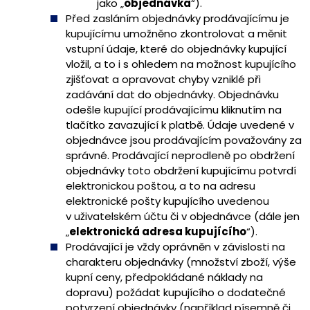
jako „
objednávka
“).
Před zasláním objednávky prodávajícímu je
kupujícímu umožněno zkontrolovat a měnit
vstupní údaje, které do objednávky kupující
vložil, a to i s ohledem na možnost kupujícího
zjišťovat a opravovat chyby vzniklé při
zadávání dat do objednávky. Objednávku
odešle kupující prodávajícímu kliknutím na
tlačítko zavazující k platbě. Údaje uvedené v
objednávce jsou prodávajícím považovány za
správné. Prodávající neprodleně po obdržení
objednávky toto obdržení kupujícímu potvrdí
elektronickou poštou, a to na adresu
elektronické pošty kupujícího uvedenou
v uživatelském účtu či v objednávce (dále jen
„
elektronická adresa kupujícího
“).
Prodávající je vždy oprávněn v závislosti na
charakteru objednávky (množství zboží, výše
kupní ceny, předpokládané náklady na
dopravu) požádat kupujícího o dodatečné
potvrzení objednávky (například písemně či