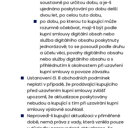
soustavně po určitou dobu, a je-li
ujednáno poskytování po dobu delší
dvou let, po celou tuto dobu,
po dobu, po kterou to kupující může
rozumně očekávat, mají-li být podle
kupní smlouvy digitální obsah nebo
služba digitálního obsahu poskytnuty
jednorázově; to se posoudí podle druhu
a účelu věci, povahy digitálního obsahu
nebo služby digitálního obsahu a s
přihlédnutím k okolnostem při uzavření
kupní smlouvy a povaze závazku.
Ustanovení čl. 8 obchodních podmínek
neplatí v případě, že prodávající kupujícího
před uzavřením kupní smlouvy zvlášť
upozornil, že aktualizace poskytovány
nebudou a kupující s tím při uzavírání kupní
smlouvy výslovně souhlasil.
Neprovedl-li kupující aktualizaci v přiměřené
době, nemá práva z vady, která vznikla pouze