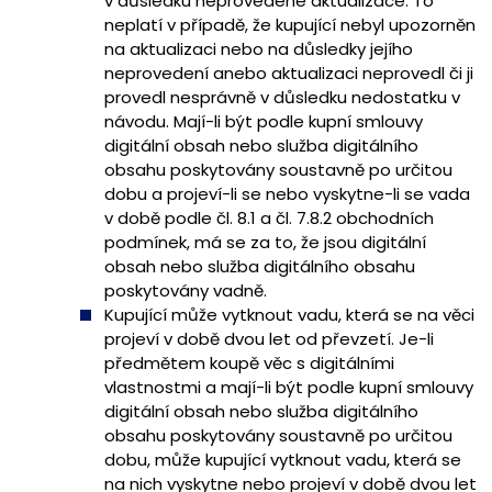
v důsledku neprovedené aktualizace. To
neplatí v případě, že kupující nebyl upozorněn
na aktualizaci nebo na důsledky jejího
neprovedení anebo aktualizaci neprovedl či ji
provedl nesprávně v důsledku nedostatku v
návodu. Mají-li být podle kupní smlouvy
digitální obsah nebo služba digitálního
obsahu poskytovány soustavně po určitou
dobu a projeví-li se nebo vyskytne-li se vada
v době podle čl. 8.1 a čl. 7.8.2 obchodních
podmínek, má se za to, že jsou digitální
obsah nebo služba digitálního obsahu
poskytovány vadně.
Kupující může vytknout vadu, která se na věci
projeví v době dvou let od převzetí. Je-li
předmětem koupě věc s digitálními
vlastnostmi a mají-li být podle kupní smlouvy
digitální obsah nebo služba digitálního
obsahu poskytovány soustavně po určitou
dobu, může kupující vytknout vadu, která se
na nich vyskytne nebo projeví v době dvou let