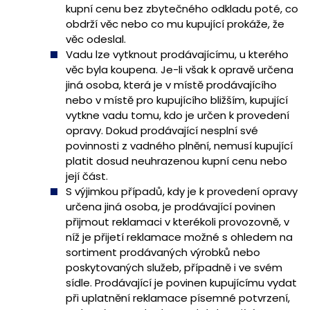
kupní cenu bez zbytečného odkladu poté, co
obdrží věc nebo co mu kupující prokáže, že
věc odeslal.
Vadu lze vytknout prodávajícímu, u kterého
věc byla koupena. Je-li však k opravě určena
jiná osoba, která je v místě prodávajícího
nebo v místě pro kupujícího bližším, kupující
vytkne vadu tomu, kdo je určen k provedení
opravy. Dokud prodávající nesplní své
povinnosti z vadného plnění, nemusí kupující
platit dosud neuhrazenou kupní cenu nebo
její část.
S výjimkou případů, kdy je k provedení opravy
určena jiná osoba, je prodávající povinen
přijmout reklamaci v kterékoli provozovně, v
níž je přijetí reklamace možné s ohledem na
sortiment prodávaných výrobků nebo
poskytovaných služeb, případně i ve svém
sídle. Prodávající je povinen kupujícímu vydat
při uplatnění reklamace písemné potvrzení,