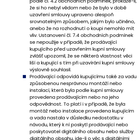
podle čl. 4.2 obchodních podmínek, prokáže-li,
že si ho nebyl vědom nebo že bylo v době
uzavření smlouvy upraveno alespoň
srovnatelným způsobem, jakým bylo učiněno,
anebo že na rozhodnutí o koupi nemohlo mít
vliv. Ustanovení čl. 7.4 obchodních podmínek
se nepoužije v případě, že prodávající
kupujícího před uzavřením kupní smlouvy
zvlášť upozornil, že se některá vlastnost věci
liší a kupující s tím při uzavírání kupní smlouvy
výslovně souhlasil.
Prodávající odpovídá kupujícímu také za vadu
způsobenou nesprávnou montáží nebo
instalací, která byla podle kupní smlouvy
provedena prodávajícím nebo na jeho
odpovědnost. To platí i v případě, že byla
montáž nebo instalace provedena kupujícím
a vada nastala v důsledku nedostatku v
návodu, který k ní poskytl prodávající nebo
poskytovatel digitálního obsahu nebo služby
digitálního obsahu, jde-li o věc s digitálními