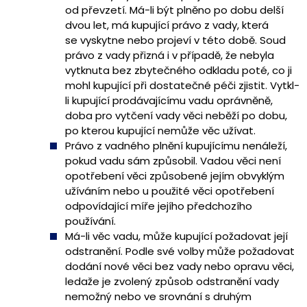
od převzetí. Má-li být plněno po dobu delší
dvou let, má kupující právo z vady, která
se vyskytne nebo projeví v této době. Soud
právo z vady přizná i v případě, že nebyla
vytknuta bez zbytečného odkladu poté, co ji
mohl kupující při dostatečné péči zjistit. Vytkl-
li kupující prodávajícímu vadu oprávněně,
doba pro vytčení vady věci neběží po dobu,
po kterou kupující nemůže věc užívat.
Právo z vadného plnění kupujícímu nenáleží,
pokud vadu sám způsobil. Vadou věci není
opotřebení věci způsobené jejím obvyklým
užíváním nebo u použité věci opotřebení
odpovídající míře jejího předchozího
používání.
Má-li věc vadu, může kupující požadovat její
odstranění. Podle své volby může požadovat
dodání nové věci bez vady nebo opravu věci,
ledaže je zvolený způsob odstranění vady
nemožný nebo ve srovnání s druhým