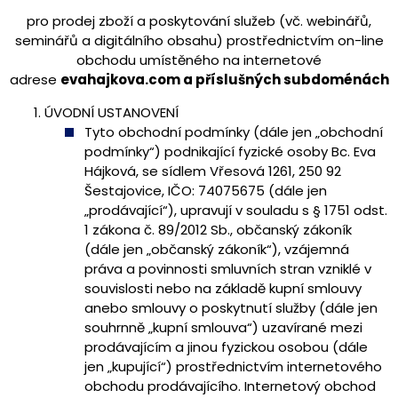
pro prodej zboží a poskytování služeb (vč. webinářů,
seminářů a digitálního obsahu) prostřednictvím on-line
obchodu umístěného na internetové
adrese
evahajkova.com a příslušných subdoménách
ÚVODNÍ USTANOVENÍ
Tyto obchodní podmínky (dále jen „obchodní
podmínky“) podnikající fyzické osoby Bc. Eva
Hájková, se sídlem Vřesová 1261, 250 92
Šestajovice, IČO: 74075675 (dále jen
„prodávající“), upravují v souladu s § 1751 odst.
1 zákona č. 89/2012 Sb., občanský zákoník
(dále jen „občanský zákoník“), vzájemná
práva a povinnosti smluvních stran vzniklé v
souvislosti nebo na základě kupní smlouvy
anebo smlouvy o poskytnutí služby (dále jen
souhrnně „kupní smlouva“) uzavírané mezi
prodávajícím a jinou fyzickou osobou (dále
jen „kupující“) prostřednictvím internetového
obchodu prodávajícího. Internetový obchod