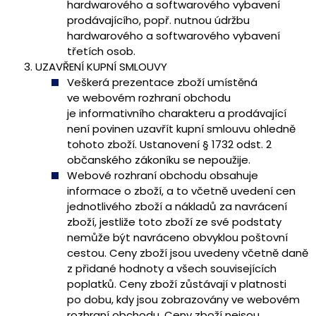
hardwarového a softwarového vybavení
prodávajícího, popř. nutnou údržbu
hardwarového a softwarového vybavení
třetích osob.
UZAVŘENÍ KUPNÍ SMLOUVY
Veškerá prezentace zboží umístěná
ve webovém rozhraní obchodu
je informativního charakteru a prodávající
není povinen uzavřít kupní smlouvu ohledně
tohoto zboží. Ustanovení § 1732 odst. 2
občanského zákoníku se nepoužije.
Webové rozhraní obchodu obsahuje
informace o zboží, a to včetně uvedení cen
jednotlivého zboží a nákladů za navrácení
zboží, jestliže toto zboží ze své podstaty
nemůže být navráceno obvyklou poštovní
cestou. Ceny zboží jsou uvedeny včetně daně
z přidané hodnoty a všech souvisejících
poplatků. Ceny zboží zůstávají v platnosti
po dobu, kdy jsou zobrazovány ve webovém
rozhraní obchodu. Ceny zboží nejsou