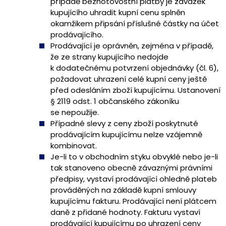
případě bezhotovostní platby je závazek
kupujícího uhradit kupní cenu splněn
okamžikem připsání příslušné částky na účet
prodávajícího.
Prodávající je oprávněn, zejména v případě,
že ze strany kupujícího nedojde
k dodatečnému potvrzení objednávky (čl. 6),
požadovat uhrazení celé kupní ceny ještě
před odesláním zboží kupujícímu. Ustanovení
§ 2119 odst. 1 občanského zákoníku
se nepoužije.
Případné slevy z ceny zboží poskytnuté
prodávajícím kupujícímu nelze vzájemně
kombinovat.
Je-li to v obchodním styku obvyklé nebo je-li
tak stanoveno obecně závaznými právními
předpisy, vystaví prodávající ohledně plateb
prováděných na základě kupní smlouvy
kupujícímu fakturu. Prodávající není plátcem
daně z přidané hodnoty. Fakturu vystaví
prodávající kupujícímu po uhrazení ceny