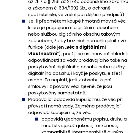
až 2117 a § 2161 až 2174b občanského zákoníku
a zákonem č. 634/1992 Sb., o ochraně
spotřebitele, ve znění pozdějších předpisů).
Je-li předmětem koupě hmotná movitá věc,
která je propojena s digitálním obsahem
nebo službou digitálního obsahu takovým
způsobem, že by bez nich nemohla plnit své
funkce (dále jen „
věc s digitálními
vlastnostmi
“), použijí se ustanovení ohledně
odpovědnosti za vady prodávajícího také na
poskytování digitálního obsahu nebo služby
digitálního obsahu, i když je poskytuje třetí
osoba. To neplatí, je-li z obsahu kupní
smlouvy i z povahy věci zjevné, že jsou
poskytovány samostatně.
Prodávající odpovídá kupujícímu, že věc při
převzetí nemá vady. Zejména prodávající
odpovídá kupujícímu, že věc:
odpovídá ujednanému popisu, druhu a
množství, jakož i jakosti, funkčnosti,
kompatibilitě, interoperabilitě a jiným