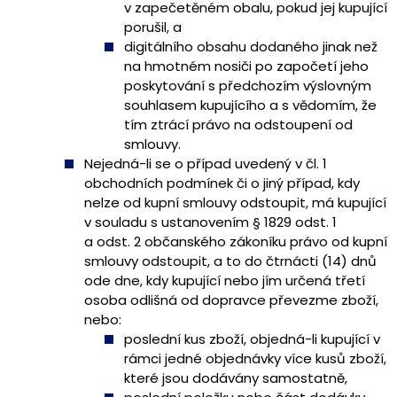
v zapečetěném obalu, pokud jej kupující
porušil, a
digitálního obsahu dodaného jinak než
na hmotném nosiči po započetí jeho
poskytování s předchozím výslovným
souhlasem kupujícího a s vědomím, že
tím ztrácí právo na odstoupení od
smlouvy.
Nejedná-li se o případ uvedený v čl. 1
obchodních podmínek či o jiný případ, kdy
nelze od kupní smlouvy odstoupit, má kupující
v souladu s ustanovením § 1829 odst. 1
a odst. 2 občanského zákoníku právo od kupní
smlouvy odstoupit, a to do čtrnácti (14) dnů
ode dne, kdy kupující nebo jím určená třetí
osoba odlišná od dopravce převezme zboží,
nebo:
poslední kus zboží, objedná-li kupující v
rámci jedné objednávky více kusů zboží,
které jsou dodávány samostatně,