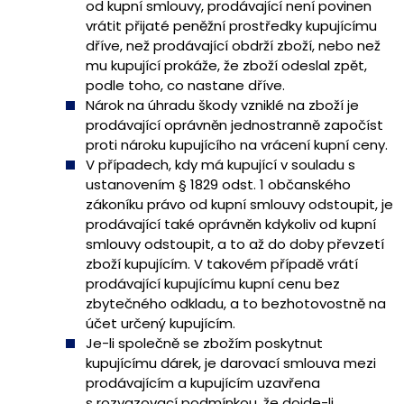
od kupní smlouvy, prodávající není povinen
vrátit přijaté peněžní prostředky kupujícímu
dříve, než prodávající obdrží zboží, nebo než
mu kupující prokáže, že zboží odeslal zpět,
podle toho, co nastane dříve.
Nárok na úhradu škody vzniklé na zboží je
prodávající oprávněn jednostranně započíst
proti nároku kupujícího na vrácení kupní ceny.
V případech, kdy má kupující v souladu s
ustanovením § 1829 odst. 1 občanského
zákoníku právo od kupní smlouvy odstoupit, je
prodávající také oprávněn kdykoliv od kupní
smlouvy odstoupit, a to až do doby převzetí
zboží kupujícím. V takovém případě vrátí
prodávající kupujícímu kupní cenu bez
zbytečného odkladu, a to bezhotovostně na
účet určený kupujícím.
Je-li společně se zbožím poskytnut
kupujícímu dárek, je darovací smlouva mezi
prodávajícím a kupujícím uzavřena
s rozvazovací podmínkou, že dojde-li