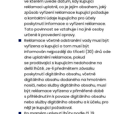
ve kterém uvede datum, kdy kupující
reklamaci uplatnil, co je jejím obsahem, jaký
způsob vyřízení reklamace kupující požaduje
a kontaktní údaje kupujícího pro účely
poskytnutí informace o vyřízení reklamace.
Tato povinnost se vztahuje i na jiné osoby
určené k provedení opravy.
Reklamace včetně odstranění vady musí být
vyřízena a kupující o tom musí být
informován nejpozději do třiceti (30) dnů ode
dne uplatnění reklamace, pokud
se prodávající s kupujícím nedohodne na
delší lhůtě. Je-li předmětem závazku
poskytnutí digitálního obsahu, včetně
digitálního obsahu dodaného na hmotném
nosiči, nebo služby digitálního obsahu, musí
být reklamace vyřízena v přiměřené době
s přihlédnutím k povaze digitálního obsahu
nebo služby digitálního obsahu a k účelu, pro
nějž je kupující požadoval.
Po marném uplynutí lhůty podle čl. 19