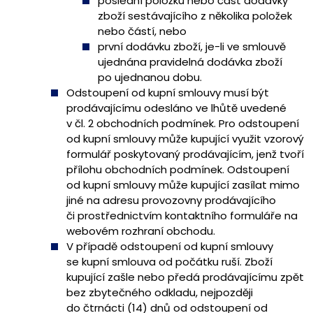
poslední položku nebo část dodávky
zboží sestávajícího z několika položek
nebo částí, nebo
první dodávku zboží, je-li ve smlouvě
ujednána pravidelná dodávka zboží
po ujednanou dobu.
Odstoupení od kupní smlouvy musí být
prodávajícímu odesláno ve lhůtě uvedené
v čl. 2 obchodních podmínek. Pro odstoupení
od kupní smlouvy může kupující využit vzorový
formulář poskytovaný prodávajícím, jenž tvoří
přílohu obchodních podmínek. Odstoupení
od kupní smlouvy může kupující zasílat mimo
jiné na adresu provozovny prodávajícího
či prostřednictvím kontaktního formuláře na
webovém rozhraní obchodu.
V případě odstoupení od kupní smlouvy
se kupní smlouva od počátku ruší. Zboží
kupující zašle nebo předá prodávajícímu zpět
bez zbytečného odkladu, nejpozději
do čtrnácti (14) dnů od odstoupení od