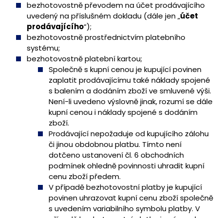
bezhotovostně převodem na účet prodávajícího
uvedený na příslušném dokladu (dále jen „
účet
prodávajícího
“);
bezhotovostně prostřednictvím platebního
systému;
bezhotovostně platební kartou;
Společně s kupní cenou je kupující povinen
zaplatit prodávajícímu také náklady spojené
s balením a dodáním zboží ve smluvené výši.
Není-li uvedeno výslovně jinak, rozumí se dále
kupní cenou i náklady spojené s dodáním
zboží.
Prodávající nepožaduje od kupujícího zálohu
či jinou obdobnou platbu. Tímto není
dotčeno ustanovení čl. 6 obchodních
podmínek ohledně povinnosti uhradit kupní
cenu zboží předem.
V případě bezhotovostní platby je kupující
povinen uhrazovat kupní cenu zboží společně
s uvedením variabilního symbolu platby. V