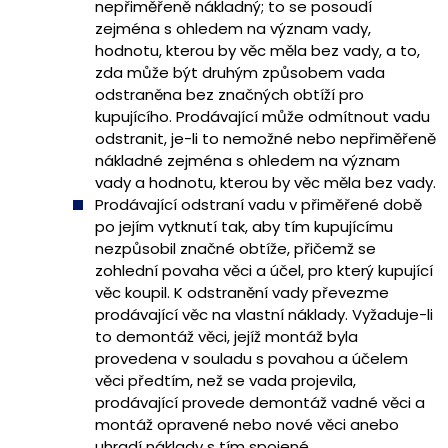
nepřiměřeně nákladný; to se posoudí
zejména s ohledem na význam vady,
hodnotu, kterou by věc měla bez vady, a to,
zda může být druhým způsobem vada
odstraněna bez značných obtíží pro
kupujícího. Prodávající může odmítnout vadu
odstranit, je-li to nemožné nebo nepřiměřeně
nákladné zejména s ohledem na význam
vady a hodnotu, kterou by věc měla bez vady.
Prodávající odstraní vadu v přiměřené době
po jejím vytknutí tak, aby tím kupujícímu
nezpůsobil značné obtíže, přičemž se
zohlední povaha věci a účel, pro který kupující
věc koupil. K odstranění vady převezme
prodávající věc na vlastní náklady. Vyžaduje-li
to demontáž věci, jejíž montáž byla
provedena v souladu s povahou a účelem
věci předtím, než se vada projevila,
prodávající provede demontáž vadné věci a
montáž opravené nebo nové věci anebo
uhradí náklady s tím spojené.