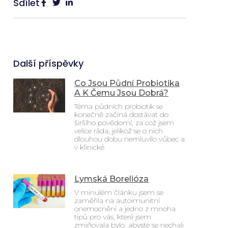
Sdílet
Další příspěvky
Co Jsou Půdní Probiotika
A K Čemu Jsou Dobrá?
Téma půdních probiotik se
konečně začíná dostávat do
širšího povědomí, za což jsem
velice ráda, jelikož se o nich
dlouhou dobu nemluvilo vůbec a
v klinické
Lymská Borelióza
V minulém článku jsem se
zaměřila na autoimunitní
onemocnění a jedno z mnoha
tipů pro vás, které jsem
zmiňovala bylo, abyste se nechali