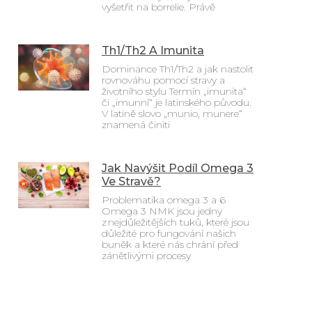
vyšetřit na borrelie. Právě
Th1/Th2 A Imunita
Dominance Th1/Th2 a jak nastolit
rovnováhu pomocí stravy a
životního stylu Termín „imunita“
či „imunní“ je latinského původu.
V latině slovo „munio, munere“
znamená činiti
Jak Navýšit Podíl Omega 3
Ve Stravě?
Problematika omega 3 a 6
Omega 3 NMK jsou jedny
z nejdůležitějších tuků, které jsou
důležité pro fungování našich
buněk a které nás chrání před
zánětlivými procesy