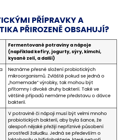
TICKÝMI PŘÍPRAVKY A
TIKA PŘIROZENĚ OBSAHUJÍ?
Fermentované potraviny a nápoje
(například kefíry, jogurty, sýry, kimchi,
kysané zelí, a další)
 a
Neznáme přesné složení probiotických
mikroorganismů. Zvláště pokud se jedná o
„homemade“ výrobky, tak mohou být
přítomny i divoké druhy bakterií. Také ve
většině případů nemáme představu o dávce
bakterií.
V potravině či nápoji musí být velmi mnoho
probiotických bakterií, aby byla šance, že
alespoň nějaké přežijí nepříznivé působení
prostředí žaludku. Jedná se především o
laktobacily a bifidobakterie, které netvoří