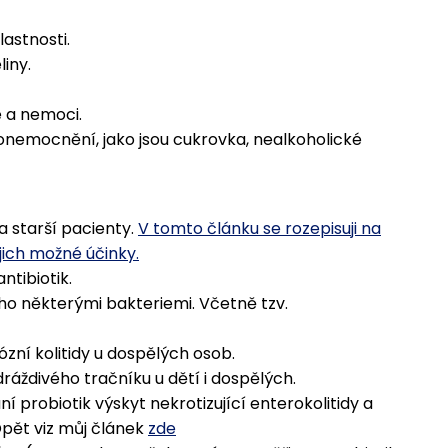
astnosti.
liny.
e a nemoci.
onemocnění, jako jsou cukrovka, nealkoholické
a starší pacienty.
V tomto článku se rozepisuji na
jich možné účinky.
ntibiotik.
ho některými bakteriemi. Včetně tzv.
ózní kolitidy u dospělých osob.
ráždivého tračníku u dětí i dospělých.
í probiotik výskyt nekrotizující enterokolitidy a
pět viz můj článek
zde