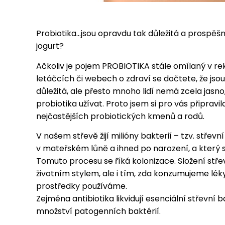
Probiotika…jsou opravdu tak důležitá a prospěšn
jogurt?
Ačkoliv je pojem PROBIOTIKA stále omílaný v r
letáčcích či webech o zdraví se dočtete, že jso
důležitá, ale přesto mnoho lidí nemá zcela jasno, 
probiotika užívat. Proto jsem si pro vás připrav
nejčastějších probiotických kmenů a rodů.
V našem střevě žijí milióny bakterií – tzv. stře
v mateřském lůně a ihned po narození, a který s
Tomuto procesu se říká kolonizace. Složení stř
životním stylem, ale i tím, zda konzumujeme léky
prostředky používáme.
Zejména antibiotika likvidují esenciální střevní 
množství patogenních baktérií.