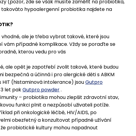
ózy (pozor, zde se však musíte zaměřit na probiotika,
 takováto hypoalergenní probiotika najdete na
OTIK?
e vhodné, ale je třeba vybrat takové, které jsou
bí vám případné komplikace. Vždy se poraďte se
oradně, kterou vedu pro vás
é, ale opět je zapotřebí zvolit takové, které budou
mi bezpečná a účinná i pro alergické děti s ABKM
s HIT (histaminová intolerance) jsou
Gutpro
-3 let pak
Gutpro powder
.
 imunity – probiotika mohou zlepšit zdravotní stav,
ovou funkci plnit a nezpůsobí uživateli potíže.
íklad při onkologické léčbě, HIV/AIDS, po
velmi obezřetný a konzultovat případné užívání
, že probiotické kultury mohou napadnout