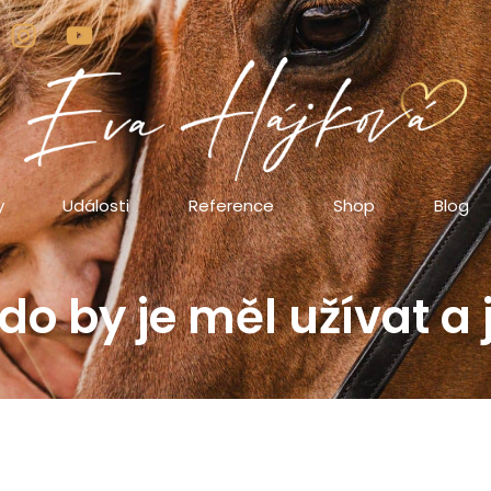
y
Události
Reference
Shop
Blog
kdo by je měl užívat 