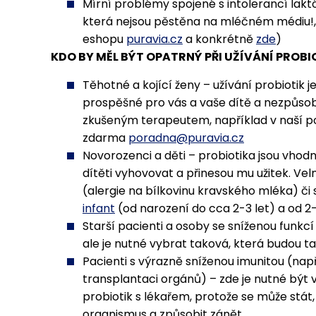
Mírní problémy spojené s intolerancí lakt
která nejsou pěstěna na mléčném médiu!,
eshopu
puravia.cz
a konkrétně
zde
)
KDO BY MĚL BÝT OPATRNÝ PŘI UŽÍVÁNÍ PROBI
Těhotné a kojící ženy – užívání probiotik j
prospěšné pro vás a vaše dítě a nezpůso
zkušeným terapeutem, například v naší p
zdarma
poradna@puravia.cz
Novorozenci a děti – probiotika jsou vhodn
dítěti vyhovovat a přinesou mu užitek. Vel
(alergie na bílkovinu kravského mléka) či 
infant
(od narození do cca 2-3 let) a od 2
Starší pacienti a osoby se sníženou funkcí
ale je nutné vybrat taková, která budou tak
Pacienti s výrazně sníženou imunitou (např
transplantaci orgánů) – zde je nutné být 
probiotik s lékařem, protože se může stát
organismus a způsobit zánět.