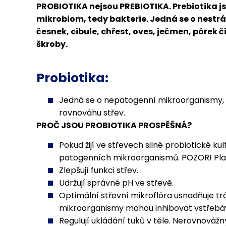
PROBIOTIKA nejsou PREBIOTIKA. Prebiotika j
mikrobiom, tedy bakterie. Jedná se o nestr
česnek, cibule, chřest, oves, ječmen, pórek č
škroby.
Probiotika:
Jedná se o nepatogenní mikroorganismy, k
rovnováhu střev.
PROČ JSOU PROBIOTIKA PROSPĚŠNÁ?
Pokud žijí ve střevech silné probiotické k
patogenních mikroorganismů. POZOR! Platí
Zlepšují funkci střev.
Udržují správné pH ve střevě.
Optimální střevní mikroflóra usnadňuje 
mikroorganismy mohou inhibovat vstřebává
Regulují ukládání tuků v těle. Nerovnováž