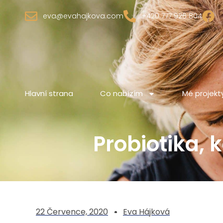
eva@evahajkova.com
+420 777 926 804
Hlavní strana
Co nabízím
Mé projekt
Probiotika, 
22 Července, 2020
Eva Hájková