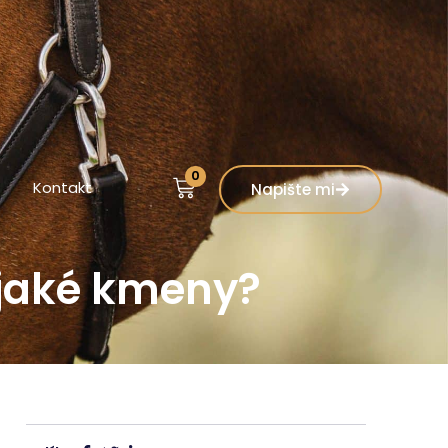
0
Kontakt
Napište mi
a jaké kmeny?