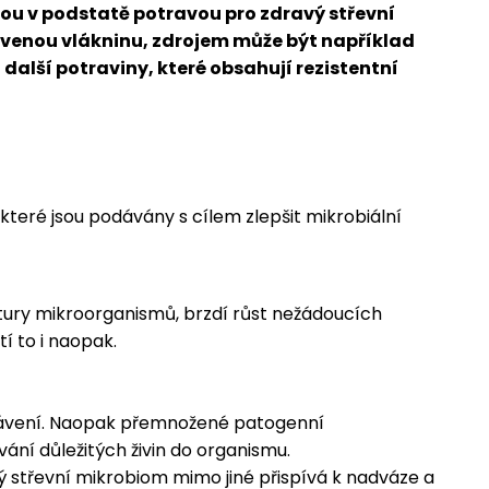
sou v podstatě potravou pro zdravý střevní
ávenou vlákninu, zdrojem může být například
i další potraviny, které obsahují rezistentní
teré jsou podávány s cílem zlepšit mikrobiální
ultury mikroorganismů, brzdí růst nežádoucích
 to i naopak.
trávení. Naopak přemnožené patogenní
ní důležitých živin do organismu.
ný střevní mikrobiom mimo jiné přispívá k nadváze a