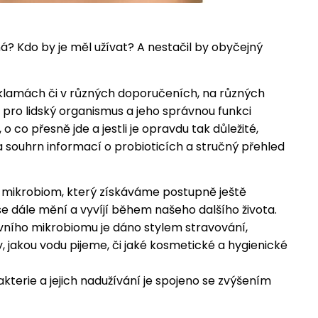
á? Kdo by je měl užívat? A nestačil by obyčejný
eklamách či v různých doporučeních, na různých
u pro lidský organismus a jeho správnou funkci
o co přesně jde a jestli je opravdu tak důležité,
ila souhrn informací o probioticích a stručný přehled
vní mikrobiom, který získáváme postupně ještě
e dále mění a vyvíjí během našeho dalšího života.
evního mikrobiomu je dáno stylem stravování,
, jakou vodu pijeme, či jaké kosmetické a hygienické
bakterie a jejich nadužívání je spojeno se zvýšením