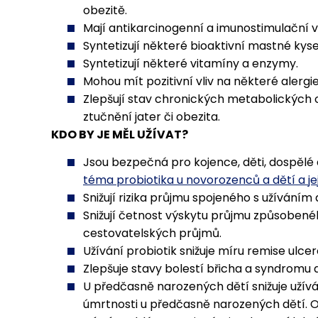
obezitě.
Mají antikarcinogenní a imunostimulační vl
Syntetizují některé bioaktivní mastné kyse
Syntetizují některé vitamíny a enzymy.
Mohou mít pozitivní vliv na některé alergi
Zlepšují stav chronických metabolických 
ztučnění jater či obezita.
KDO BY JE MĚL UŽÍVAT?
Jsou bezpečná pro kojence, děti, dospělé 
téma probiotika u novorozenců a dětí a je
Snižují rizika průjmu spojeného s užíváním a
Snižují četnost výskytu průjmu způsobené
cestovatelských průjmů.
Užívání probiotik snižuje míru remise ulcer
Zlepšuje stavy bolestí břicha a syndromu d
U předčasně narozených dětí snižuje užíván
úmrtnosti u předčasně narozených dětí. O