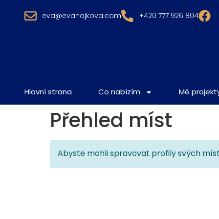
eva@evahajkova.com
+420 777 926 804
Hlavní strana
Co nabízím
Mé projekt
Přehled míst
Abyste mohli spravovat profily svých míst