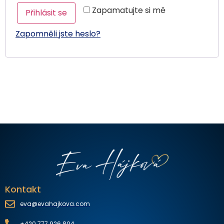
Zapamatujte si mě
Přihlásit se
Zapomněli jste heslo?
Kontakt
eva@evahajkova.com
+420 777 926 804